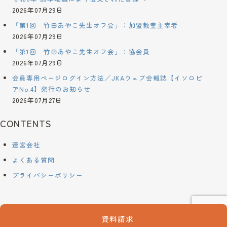
2026年07月29日
「第1回 竹田あやこ先生オフ会」：加盟教室主宰者
2026年07月29日
「第1回 竹田あやこ先生オフ会」：協会員
2026年07月29日
会員専用ページログイン方法／JKAウェブ会報誌【イソロピ
アNo.4】発行のお知らせ
2026年07月27日
CONTENTS
運営会社
よくある質問
プライバシーポリシー
©2024 kurashi-yakuzen.net
資料請求