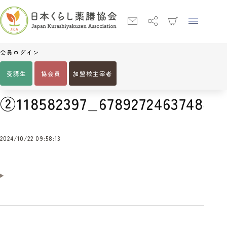
会員ログイン
受講生
協会員
加盟校主宰者
Home
②118582397_678927246374849_7575987629221044510_n
②118582397_678927246374849_
2024/10/22 09:58:13