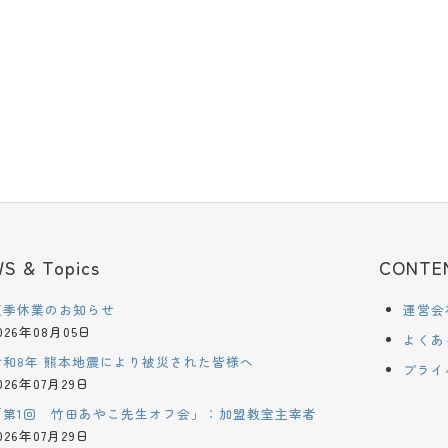
S & Topics
CONTE
夏季休業のお知らせ
運営会
026年08月05日
よくあ
令和8年 熊本地震により被災された皆様へ
プライ
026年07月29日
「第1回 竹田あやこ先生オフ会」：加盟教室主宰者
026年07月29日