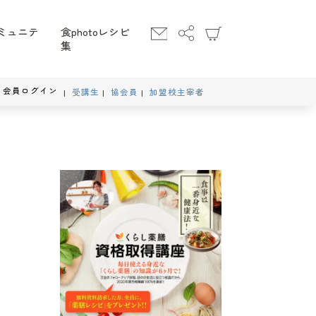
ミュニテ
食photoレシピ
集
会員ログイン
受講生
協会員
加盟校主宰者