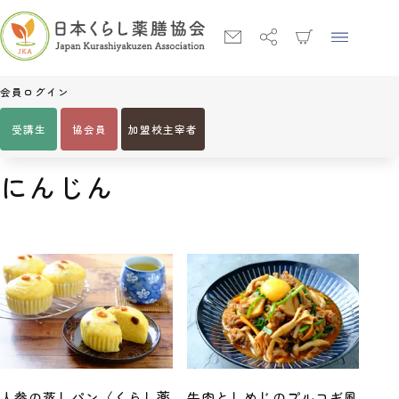
会員ログイン
受講生
協会員
加盟校主宰者
Home
にんじん
人参の蒸しパン〈くらし薬
牛肉としめじのプルコギ風