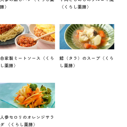
膳〉
〈くらし薬膳〉
自家製ミートソース〈くら
鱈（タラ）のスープ〈くら
し薬膳〉
し薬膳〉
人参セロリのオレンジサラ
ダ 〈くらし薬膳〉