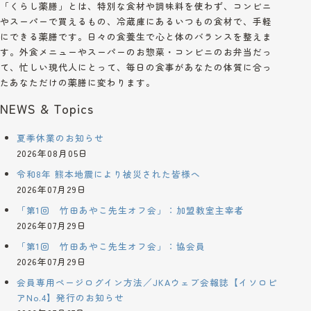
「くらし薬膳」とは、特別な食材や調味料を使わず、コンビニ
やスーパーで買えるもの、冷蔵庫にあるいつもの食材で、手軽
にできる薬膳です。日々の食養生で心と体のバランスを整えま
す。外食メニューやスーパーのお惣菜・コンビニのお弁当だっ
て、忙しい現代人にとって、毎日の食事があなたの体質に合っ
たあなただけの薬膳に変わります。
NEWS & Topics
夏季休業のお知らせ
2026年08月05日
令和8年 熊本地震により被災された皆様へ
2026年07月29日
「第1回 竹田あやこ先生オフ会」：加盟教室主宰者
2026年07月29日
「第1回 竹田あやこ先生オフ会」：協会員
2026年07月29日
会員専用ページログイン方法／JKAウェブ会報誌【イソロピ
アNo.4】発行のお知らせ