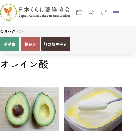
会員ログイン
受講生
協会員
加盟校主宰者
Home
オレイン酸