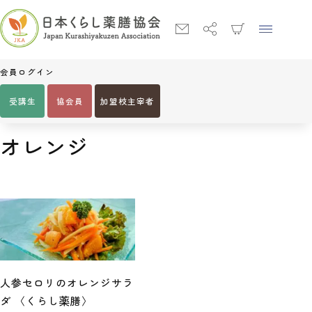
会員ログイン
受講生
協会員
加盟校主宰者
Home
オレンジ
人参セロリのオレンジサラ
ダ 〈くらし薬膳〉