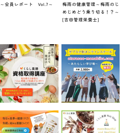
～会員レポート Vol.7～
梅雨の健康管理～梅雨のじ
めじめどう乗り切る！？～
[吉田管理栄養士]