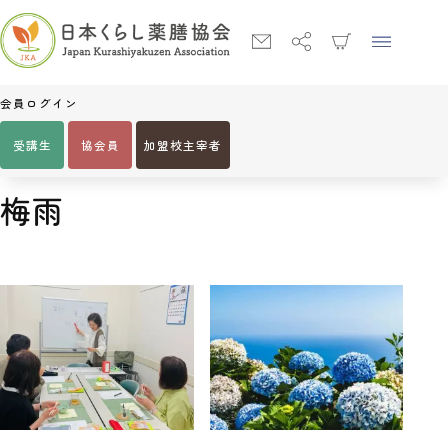
会員ログイン
受講生
協会員
加盟校主宰者
Home
梅雨