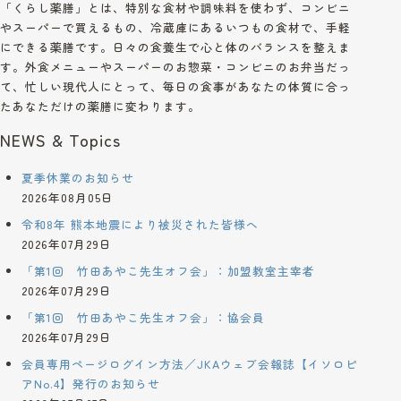
「くらし薬膳」とは、特別な食材や調味料を使わず、コンビニ
やスーパーで買えるもの、冷蔵庫にあるいつもの食材で、手軽
にできる薬膳です。日々の食養生で心と体のバランスを整えま
す。外食メニューやスーパーのお惣菜・コンビニのお弁当だっ
て、忙しい現代人にとって、毎日の食事があなたの体質に合っ
たあなただけの薬膳に変わります。
NEWS & Topics
夏季休業のお知らせ
2026年08月05日
令和8年 熊本地震により被災された皆様へ
2026年07月29日
「第1回 竹田あやこ先生オフ会」：加盟教室主宰者
2026年07月29日
「第1回 竹田あやこ先生オフ会」：協会員
2026年07月29日
会員専用ページログイン方法／JKAウェブ会報誌【イソロピ
アNo.4】発行のお知らせ