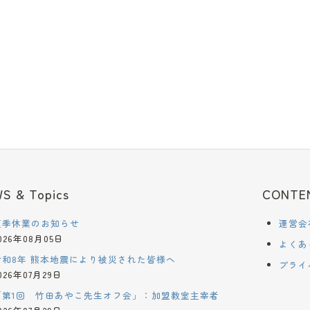
S & Topics
CONTE
夏季休業のお知らせ
運営会
026年08月05日
よくあ
令和8年 熊本地震により被災された皆様へ
プライ
026年07月29日
「第1回 竹田あやこ先生オフ会」：加盟教室主宰者