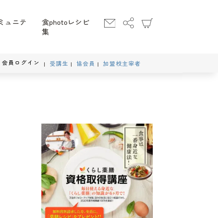
ミュニテ
食photoレシピ
集
会員ログイン
受講生
協会員
加盟校主宰者