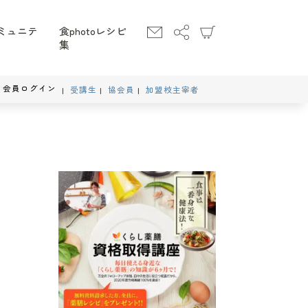
ミュニテ
食photoレシピ
集
会員ログイン
受講生
協会員
加盟校主宰者