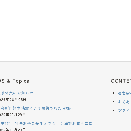
S & Topics
CONTE
夏季休業のお知らせ
運営会
026年08月05日
よくあ
令和8年 熊本地震により被災された皆様へ
プライ
026年07月29日
「第1回 竹田あやこ先生オフ会」：加盟教室主宰者
026年07月29日