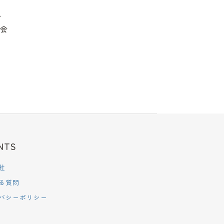
ー
か会
NTS
社
る質問
バシーポリシー