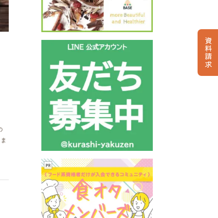
資料請求
の
さま