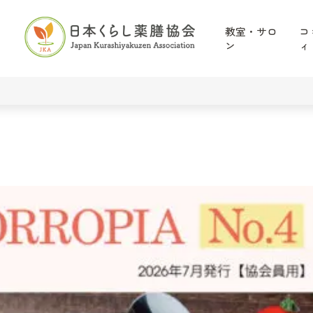
教室・サロ
コ
ン
ィ