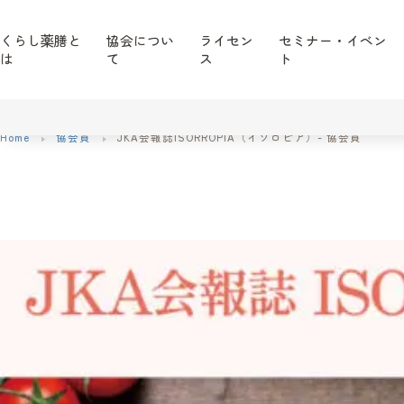
くらし薬膳と
協会につい
ライセン
セミナー・イベン
は
て
ス
ト
Home
協会員
JKA会報誌ISORROPIA（イソロピア）- 協会員