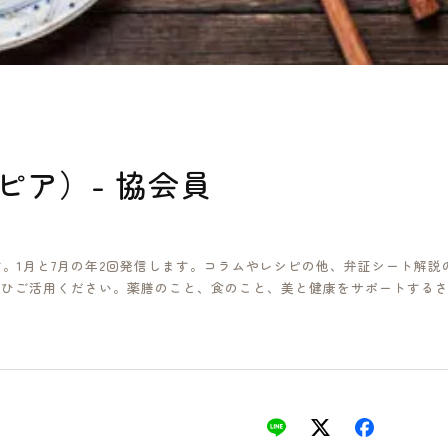
ロピア）- 協会員
です。1月と7月の年2回発信します。コラムやレシピの他、弁証シート解説
、ぜひご活用ください。薬膳のこと、食のこと、美と健康をサポートする