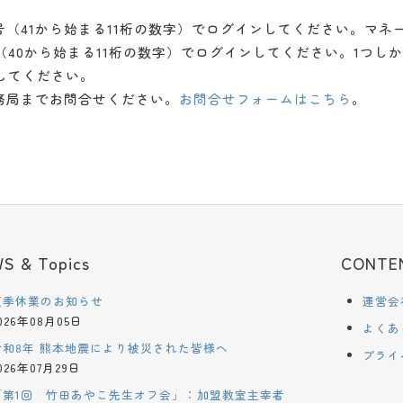
号（41から始まる11桁の数字）でログインしてください。マネ
40から始まる11桁の数字）でログインしてください。1つし
してください。
務局までお問合せください。
お問合せフォームはこちら
。
S & Topics
CONTE
夏季休業のお知らせ
運営会
026年08月05日
よくあ
令和8年 熊本地震により被災された皆様へ
プライ
026年07月29日
「第1回 竹田あやこ先生オフ会」：加盟教室主宰者