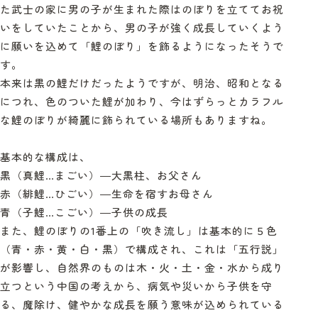
た武士の家に男の子が生まれた際はのぼりを立ててお祝
いをしていたことから、男の子が強く成長していくよう
に願いを込めて「鯉のぼり」を飾るようになったそうで
す。
本来は黒の鯉だけだったようですが、明治、昭和となる
につれ、色のついた鯉が加わり、今はずらっとカラフル
な鯉のぼりが綺麗に飾られている場所もありますね。
基本的な構成は、
黒（真鯉
…
まごい）―大黒柱、お父さん
赤（緋鯉
…
ひごい）―生命を宿すお母さん
青（子鯉
…
こごい）―子供の成長
また、鯉のぼりの
1
番上の「吹き流し」は基本的に５色
（青・赤・黄・白・黒）で構成され、これは「五行説」
が影響し、自然界のものは木・火・土・金・水から成り
立つという中国の考えから、病気や災いから子供を守
る、魔除け、健やかな成長を願う意味が込められている