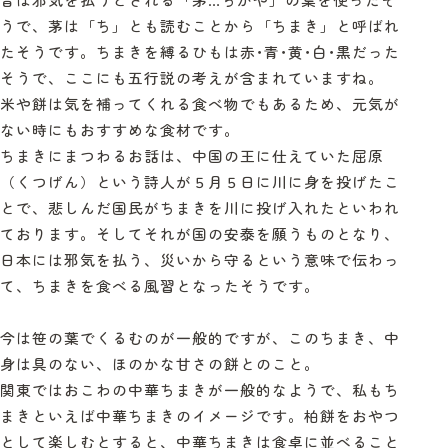
うで、茅は「ち」とも読むことから「ちまき」と呼ばれ
たそうです。ちまきを縛るひもは赤･青･黄･白･黒だった
そうで、ここにも五行説の考えが含まれていますね。
米や餅は気を補ってくれる食べ物でもあるため、元気が
ない時にもおすすめな食材です。
ちまきにまつわるお話は、中国の王に仕えていた屈原
（くつげん）という詩人が５月５日に川に身を投げたこ
とで、悲しんだ国民がちまきを川に投げ入れたといわれ
ております。そしてそれが国の安泰を願うものとなり、
日本には邪気を払う、災いから守るという意味で伝わっ
て、ちまきを食べる風習となったそうです。
今は笹の葉でくるむのが一般的ですが、このちまき、中
身は具のない、ほのかな甘さの餅とのこと。
関東ではおこわの中華ちまきが一般的なようで、私もち
まきといえば中華ちまきのイメージです。柏餅をおやつ
として楽しむとすると、中華ちまきは食卓に並べること