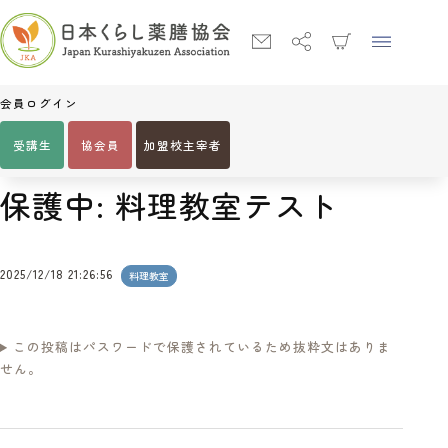
会員ログイン
受講生
協会員
加盟校主宰者
Home
料理教室
保護中: 料理教室テスト
保護中: 料理教室テスト
2025/12/18 21:26:56
料理教室
この投稿はパスワードで保護されているため抜粋文はありま
せん。