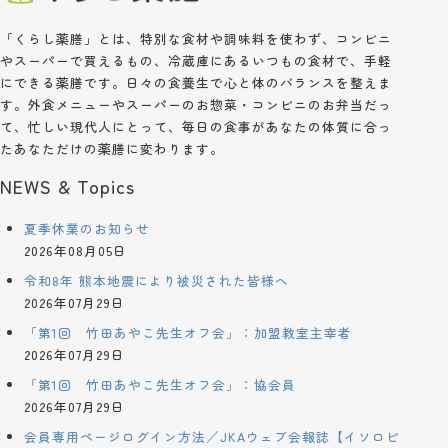
「くらし薬膳」とは、特別な食材や調味料を使わず、コンビニ
やスーパーで買えるもの、冷蔵庫にあるいつもの食材で、手軽
にできる薬膳です。日々の食養生で心と体のバランスを整えま
す。外食メニューやスーパーのお惣菜・コンビニのお弁当だっ
て、忙しい現代人にとって、毎日の食事があなたの体質に合っ
たあなただけの薬膳に変わります。
NEWS & Topics
夏季休業のお知らせ
2026年08月05日
令和8年 熊本地震により被災された皆様へ
2026年07月29日
「第1回 竹田あやこ先生オフ会」：加盟教室主宰者
2026年07月29日
「第1回 竹田あやこ先生オフ会」：協会員
2026年07月29日
会員専用ページログイン方法／JKAウェブ会報誌【イソロピ