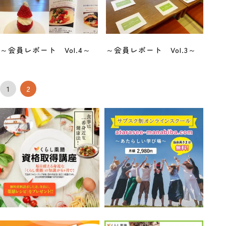
～会員レポート Vol.4～
～会員レポート Vol.3～
投
1
2
稿
の
ペ
ー
ジ
送
り