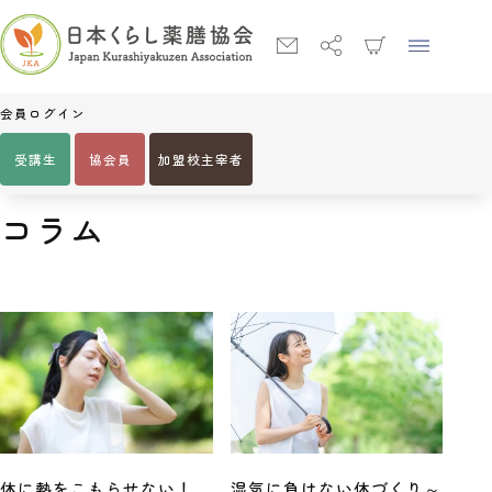
会員ログイン
受講生
協会員
加盟校主宰者
Home
美容・健康コラム
コラム
コラム
体に熱をこもらせない！
湿気に負けない体づくり～