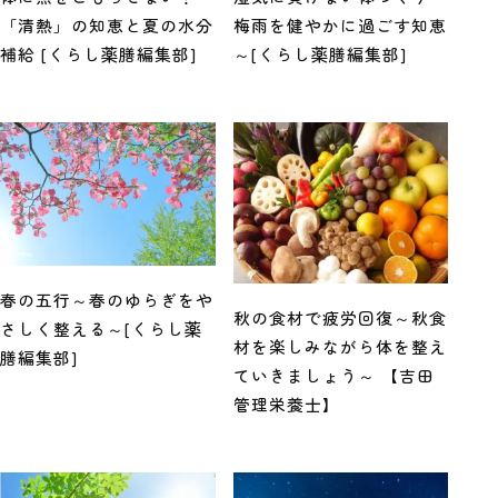
「清熱」の知恵と夏の水分
梅雨を健やかに過ごす知恵
補給 [くらし薬膳編集部]
～[くらし薬膳編集部]
春の五行～春のゆらぎをや
秋の食材で疲労回復～秋食
さしく整える～[くらし薬
材を楽しみながら体を整え
膳編集部]
ていきましょう～ 【吉田
管理栄養士】