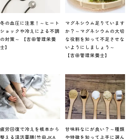
冬の血圧に注意！～ヒート
マグネシウム足りています
ショックや冷えによる不調
か？～マグネシウムの大切
の対策～ 【吉田管理栄養
な役割を知って不足させな
士】
いようにしましょう～
【吉田管理栄養士】
疲労回復で冷えを根本から
甘味料なにが良い？～種類
整える温活薬膳[竹田JKA
や特徴を知って上手に選ん