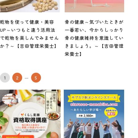
乾物を使って健康・美容
骨の健康～気づいたときが
UP～いつもと違う活用法
一番若い、今からしっかり
で乾物を楽しんでみません
骨の健康維持を意識してい
か？～【吉田管理栄養士】
きましょう。～【吉田管理
栄養士】
投
…
1
2
5
稿
の
ペ
ー
ジ
送
り