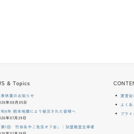
S & Topics
CONTE
夏季休業のお知らせ
運営会
026年08月05日
よくあ
令和8年 熊本地震により被災された皆様へ
プライ
026年07月29日
「第1回 竹田あやこ先生オフ会」：加盟教室主宰者
026年07月29日