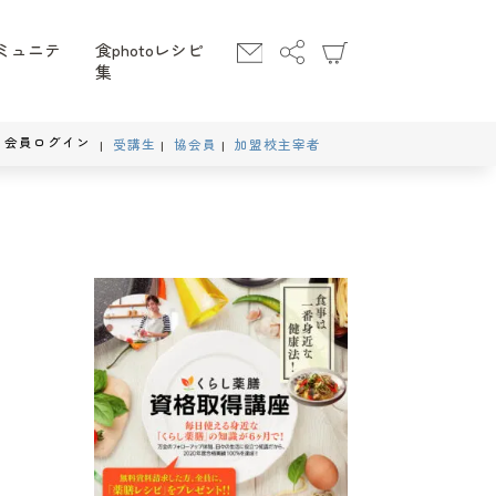
ミュニテ
食photoレシピ
集
会員ログイン
受講生
協会員
加盟校主宰者