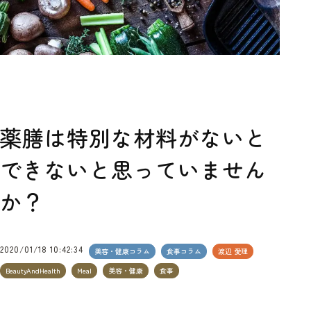
薬膳は特別な材料がないと
できないと思っていません
か？
2020/01/18 10:42:34
美容・健康コラム
食事コラム
渡辺 愛理
BeautyAndHealth
Meal
美容・健康
食事