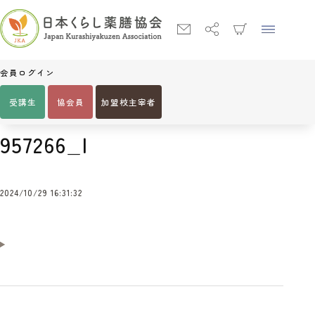
会員ログイン
受講生
協会員
加盟校主宰者
Home
957266_l
957266_l
2024/10/29 16:31:32