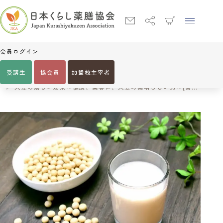
会員ログイン
受講生
協会員
加盟校主宰者
Home
美容・健康コラム
大豆の嬉しい効果～健康、美容に、大豆の素晴らしい力～[吉田管理栄養士]