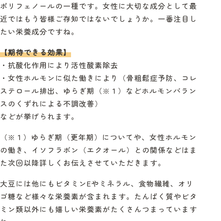
ポリフェノールの一種です。女性に大切な成分として最
近ではもう皆様ご存知ではないでしょうか。一番注目し
たい栄養成分ですね。
【期待できる効果】
・抗酸化作用により活性酸素除去
・女性ホルモンに似た働きにより（骨粗鬆症予防、コレ
ステロール排出、ゆらぎ期（
※
１）などホルモンバラン
スのくずれによる不調改善）
などが挙げられます。
（
※
１）ゆらぎ期（更年期）についてや、女性ホルモン
の働き、イソフラボン（エクオール）との関係などはま
た次回以降詳しくお伝えさせていただきます。
大豆には他にもビタミン
E
やミネラル、食物繊維、オリ
ゴ糖など様々な栄養素が含まれます。たんぱく質やビタ
ミン類以外にも嬉しい栄養素がたくさんつまっています