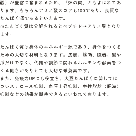
酸）が豊富に含まれるため、「畑の肉」ともよばれてお
ります。もちろんアミノ酸スコアも
100
であり、良質な
たんぱく源であるといえます。
※
たんぱく質は分解されるとペプチド
→
アミノ酸となり
ます。
たんぱく質は身体のエネルギー源であり、身体をつくる
ための大切な材料となります。皮膚、筋肉、臓器、髪や
爪だけでなく、代謝や調節に関わるホルモンや酵素をつ
くる働きがありとても大切な栄養素です。
また、免疫力
UP
にも役立ち、大豆たんぱくに関しては
コレステロール抑制、血圧上昇抑制、中性脂肪（肥満）
抑制などの効果が期待できるといわれております。