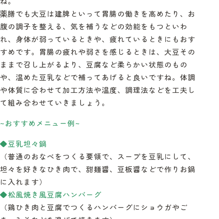
ね。
薬膳でも大豆は建脾といって胃腸の働きを高めたり、お
腹の調子を整える、気を補うなどの効能をもつといわ
れ、身体が弱っているときや、疲れているときにもおす
すめです。胃腸の疲れや弱さを感じるときは、大豆その
ままで召し上がるより、豆腐など柔らかい状態のもの
や、温めた豆乳などで補ってあげると良いですね。体調
や体質に合わせて加工方法や温度、調理法などを工夫し
て組み合わせていきましょう。
~おすすめメニュー例~
◆豆乳坦々鍋
（普通のおなべをつくる要領で、スープを豆乳にして、
坦々を好きなひき肉で、甜麺醤、豆板醤などで作りお鍋
に入れます）
◆松風焼き風豆腐ハンバーグ
（鶏ひき肉と豆腐でつくるハンバーグにショウガやご