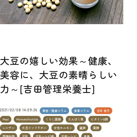
大豆の嬉しい効果～健康、
美容に、大豆の素晴らしい
力～[吉田管理栄養士]
2021/02/08 14:09:26
美容・健康コラム
食事コラム
吉田 桃子
Meal
MomokoYoshida
くらし薬膳
たんぱく質
ビタミンB群
レシチン
大豆イソフラボン
女性ホルモン
建脾
薬膳
薬膳料理
豆乳
豆乳レシピ鍋
豆腐レシピ
食事