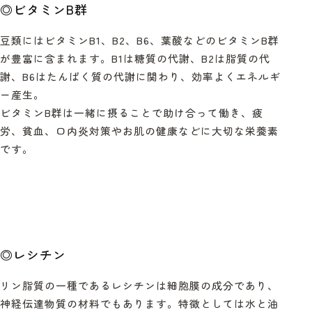
◎
ビタミン
B
群
豆類にはビタミン
B1
、
B2
、
B6
、葉酸などのビタミン
B
群
が豊富に含まれます。
B1
は糖質の代謝、
B2
は脂質の代
謝、
B6
はたんぱく質の代謝に関わり、効率よくエネルギ
ー産生。
ビタミン
B
群は一緒に摂ることで助け合って働き、疲
労、貧血、口内炎対策やお肌の健康などに大切な栄養素
です。
◎
レシチン
リン脂質の一種であるレシチンは細胞膜の成分であり、
神経伝達物質の材料でもあります。特徴としては水と油