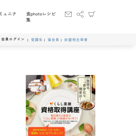
ミュニテ
食photoレシピ
集
会員ログイン
受講生
協会員
加盟校主宰者