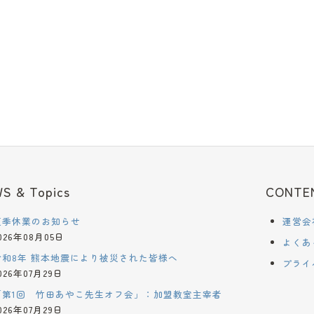
S & Topics
CONTE
夏季休業のお知らせ
運営会
026年08月05日
よくあ
令和8年 熊本地震により被災された皆様へ
プライ
026年07月29日
「第1回 竹田あやこ先生オフ会」：加盟教室主宰者
026年07月29日