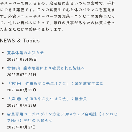
やスーパーで買えるもの、冷蔵庫にあるいつもの食材で、手軽
にできる薬膳です。日々の食養生で心と体のバランスを整えま
す。外食メニューやスーパーのお惣菜・コンビニのお弁当だっ
て、忙しい現代人にとって、毎日の食事があなたの体質に合っ
たあなただけの薬膳に変わります。
NEWS & Topics
夏季休業のお知らせ
2026年08月05日
令和8年 熊本地震により被災された皆様へ
2026年07月29日
「第1回 竹田あやこ先生オフ会」：加盟教室主宰者
2026年07月29日
「第1回 竹田あやこ先生オフ会」：協会員
2026年07月29日
会員専用ページログイン方法／JKAウェブ会報誌【イソロピ
アNo.4】発行のお知らせ
2026年07月27日