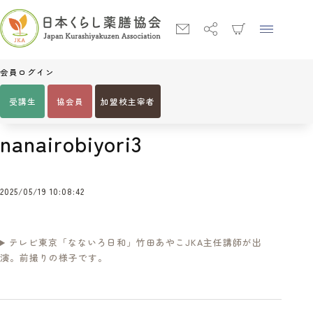
会員ログイン
受講生
協会員
加盟校主宰者
Home
nanairobiyori3
nanairobiyori3
2025/05/19 10:08:42
テレビ東京「なないろ日和」竹田あやこJKA主任講師が出
演。前撮りの様子です。