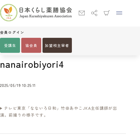
会員ログイン
受講生
協会員
加盟校主宰者
Home
nanairobiyori4
nanairobiyori4
2025/05/19 10:25:11
テレビ東京「なないろ日和」竹田あやこJKA主任講師が出
演。前撮りの様子です。