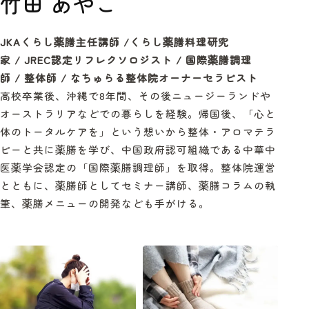
竹田 あやこ
JKAくらし薬膳主任講師 /くらし薬膳料理研究
家
/
JREC
認定リフレクソロジスト
/
国際薬膳調理
師
/
整体師
/
なちゅらる整体院オーナーセラピスト
高校卒業後、沖縄で8年間、その後ニュージーランドや
オーストラリアなどでの暮らしを経験。帰国後、「心と
体のトータルケアを」という想いから整体・アロマテラ
ピーと共に薬膳を学び、中国政府認可組織である中華中
医薬学会認定の「国際薬膳調理師」を取得。整体院運営
とともに、薬膳師としてセミナー講師、薬膳コラムの執
筆、薬膳メニューの開発なども手がける。