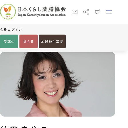
会員ログイン
受講生
協会員
加盟校主宰者
Home
竹田 あやこ