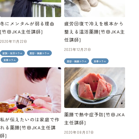
冬にメンタルが弱る理由
疲労回復で冷えを根本から
[竹田JKA主任講師]
整える温活薬膳[竹田JKA主
任講師]
2020年11月22日
2023年12月21日
家族・生活コラム
美容・健康コラム
食事コラム
美容・健康コラム
食事コラム
薬膳で熱中症予防[竹田JKA
私が伝えたいのは家庭で作
主任講師]
れる薬膳[竹田JKA主任講
2020年08月07日
師]