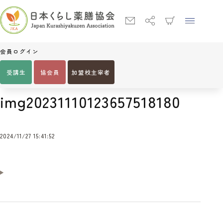
会員ログイン
受講生
協会員
加盟校主宰者
Home
img20231110123657518180
img20231110123657518180
2024/11/27 15:41:52