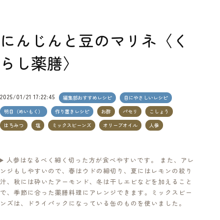
にんじんと豆のマリネ〈く
らし薬膳〉
2025/01/21 17:22:45
編集部おすすめレシピ
目にやさしいレシピ
明目（めいもく）
作り置きレシピ
お酢
パセリ
こしょう
はちみつ
塩
ミックスビーンズ
オリーブオイル
人参
人参はなるべく細く切った方が食べやすいです。 また、アレ
ンジもしやすいので、春はウドの細切り、夏にはレモンの絞り
汁、秋には砕いたアーモンド、冬は干しエビなどを加えること
で、季節に合った薬膳料理にアレンジできます。ミックスビー
ンズは、ドライパックになっている缶のものを使いました。