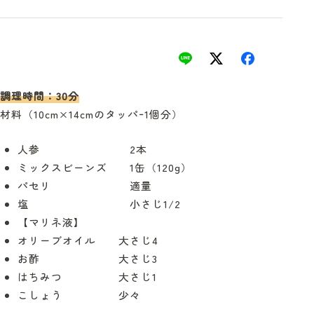
調理時間：30分
材料（10cm×14cmのタッパｰ1個分）
人参 2本
ミックスビーンズ 1缶（120g）
パセリ 適量
塩 小さじ1/2
【マリネ液】
オリーブオイル 大さじ4
お酢 大さじ3
はちみつ 大さじ1
こしょう 少々