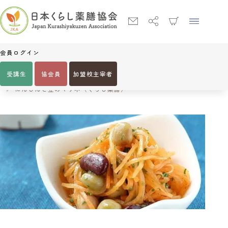
会員ログイン
受講生
協会員
加盟校主宰者
Home
編集部おすすめレシピ
にんじんと豆のマリネ〈くらし薬膳〉