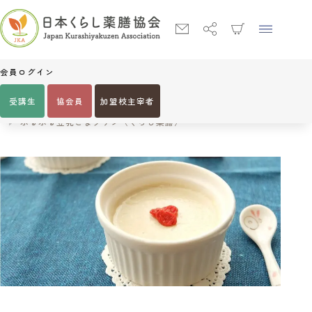
会員ログイン
受講生
協会員
加盟校主宰者
Home
編集部おすすめレシピ
ぷるぷる豆乳ごまプリン〈くらし薬膳〉