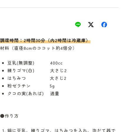
調理時間：2時間30分（内2時間は冷蔵庫）
材料（直径8cmのココット約4個分）
豆乳(無調整) 400cc
練りゴマ(白) 大さじ2
はちみつ 大さじ2
粉ゼラチン 5g
クコの実(あれば) 適量
●作り方
鍋に豆乳、練りゴマ、はちみつを入れ、泡だて器で