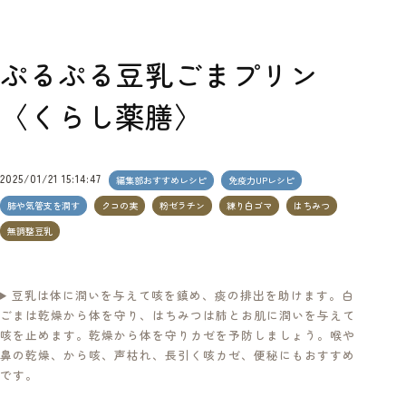
ぷるぷる豆乳ごまプリン
〈くらし薬膳〉
2025/01/21 15:14:47
編集部おすすめレシピ
免疫力UPレシピ
肺や気管支を潤す
クコの実
粉ゼラチン
練り白ゴマ
はちみつ
無調整豆乳
豆乳は体に潤いを与えて咳を鎮め、痰の排出を助けます。白
ごまは乾燥から体を守り、はちみつは肺とお肌に潤いを与えて
咳を止めます。乾燥から体を守りカゼを予防しましょう。喉や
鼻の乾燥、から咳、声枯れ、長引く咳カゼ、便秘にもおすすめ
です。