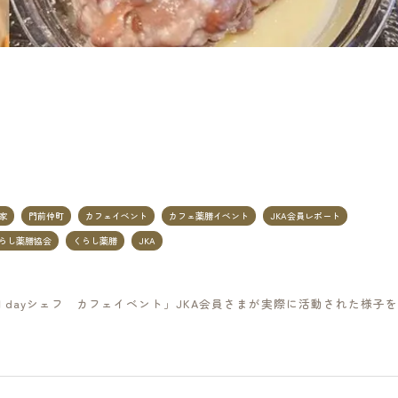
家
門前仲町
カフェイベント
カフェ薬膳イベント
JKA会員レポート
らし薬膳協会
くらし薬膳
JKA
「１dayシェフ カフェイベント」JKA会員さまが実際に活動された様子