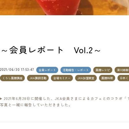
～会員レポート Vol.2～
2021/06/30 17:53:47
会員レポート
活動報告・レポート
薬膳レシピ
深川姉御
くらし薬膳講座
JKA講師活動
会場セミナー
JKA加盟教室
薬膳料理
日本く
2021年6月28日に開催した、JKA会員さまによるカフェとのコラボ
写真と一緒に報告していただきました。