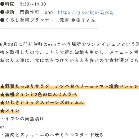
●時間 9:30～14:30
●場所 門前仲町 enn
https://g.co/kgs/Zjyozj
●くらし薬膳プランナー 元吉 亜樹子さん
————————————————————
6月28日に門前仲町のennという場所でワンデイシェフとい
格を取得したので、こちらで得た知識も生かし、メニューを考
私の友人達は、食に気をつけている人も多いので食材選びにも
★野菜たっぷりサラダ ナツハゼベリーorトマト塩麹ドレッ
★有機クミンと2色のにんじんラペ
★ひじきとミックスビーンズのナムルㅤ
★メイン
・イワシの南蛮漬け
or
・鶏肉とズッキーニのハチミツマスタード焼き