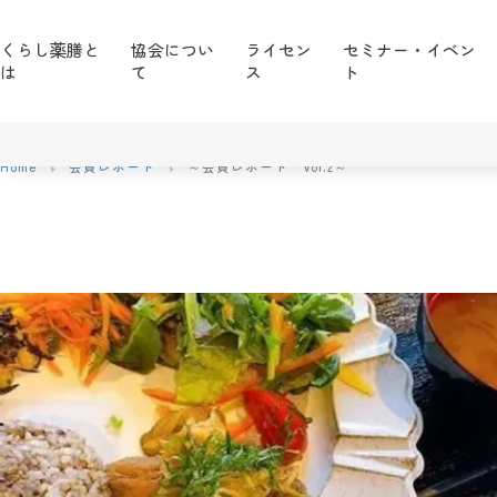
くらし薬膳と
協会につい
ライセン
セミナー・イベン
は
て
ス
ト
Home
会員レポート
～会員レポート Vol.2～