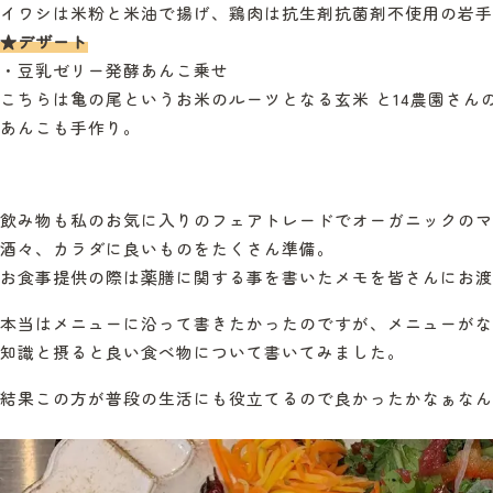
イワシは米粉と米油で揚げ、鶏肉は抗生剤抗菌剤不使用の岩手
★デザート
・豆乳ゼリー発酵あんこ乗せ
こちらは亀の尾というお米のルーツとなる玄米 と14農園さ
あんこも手作り。
飲み物も私のお気に入りのフェアトレードでオーガニックの
酒々、カラダに良いものをたくさん準備。
お食事提供の際は薬膳に関する事を書いたメモを皆さんにお渡
本当はメニューに沿って書きたかったのですが、メニューがな
知識と摂ると良い食べ物について書いてみました。
結果この方が普段の生活にも役立てるので良かったかなぁなん