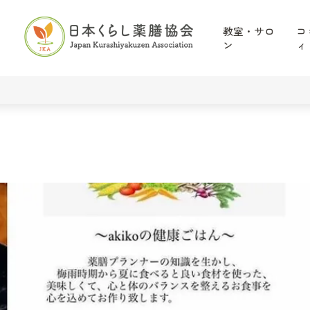
教室・サロ
コ
ン
ィ