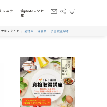
ミュニテ
食photoレシピ
集
会員ログイン
受講生
協会員
加盟校主宰者