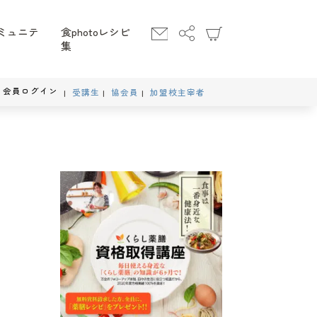
ミュニテ
食photoレシピ
集
会員ログイン
受講生
協会員
加盟校主宰者