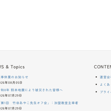
S & Topics
CONTE
夏季休業のお知らせ
運営会
026年08月05日
よくあ
令和8年 熊本地震により被災された皆様へ
プライ
026年07月29日
「第1回 竹田あやこ先生オフ会」：加盟教室主宰者
026年07月29日