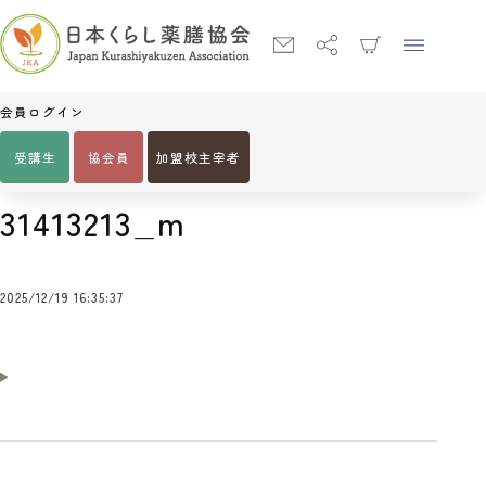
会員ログイン
受講生
協会員
加盟校主宰者
Home
31413213_m
31413213_m
2025/12/19 16:35:37