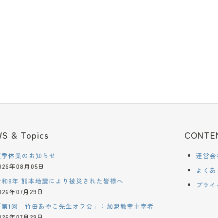
S & Topics
CONTE
夏季休業のお知らせ
運営会
026年08月05日
よくあ
令和8年 熊本地震により被災された皆様へ
プライ
026年07月29日
「第1回 竹田あやこ先生オフ会」：加盟教室主宰者
026年07月29日