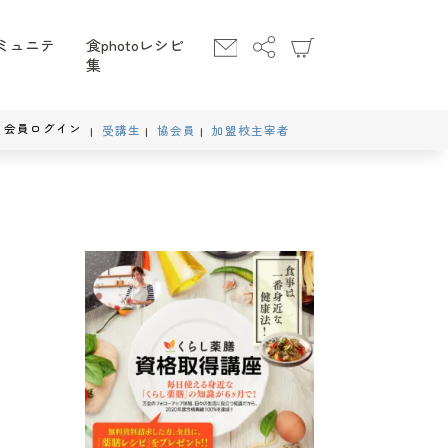
ミュニテ
食photoレシピ
集
会員ログイン
受講生
協会員
加盟校主宰者