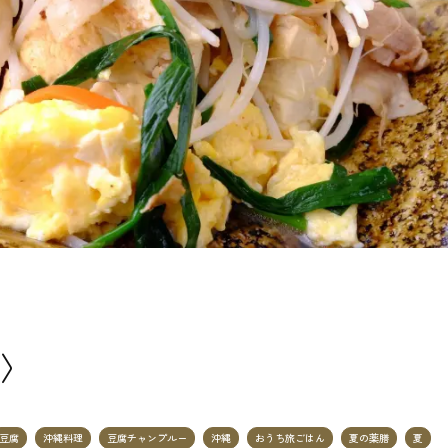
〉
豆腐
沖縄料理
豆腐チャンプルー
沖縄
おうち旅ごはん
夏の薬膳
夏