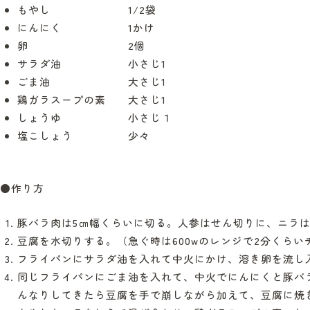
もやし 1/2袋
にんにく 1かけ
卵 2個
サラダ油 小さじ1
ごま油 大さじ1
鶏ガラスープの素 大さじ1
しょうゆ 小さじ１
塩こしょう 少々
●作り方
豚バラ肉は5㎝幅くらいに切る。人参はせん切りに、ニラは
豆腐を水切りする。（急ぐ時は600wのレンジで2分くらい
フライパンにサラダ油を入れて中火にかけ、溶き卵を流し
同じフライパンにごま油を入れて、中火でにんにくと豚バ
んなりしてきたら豆腐を手で崩しながら加えて、豆腐に焼