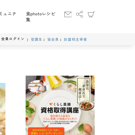
ミュニテ
食photoレシピ
集
会員ログイン
受講生
協会員
加盟校主宰者