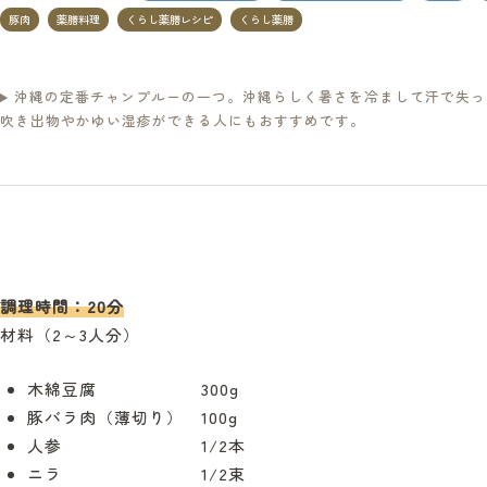
豚肉
薬膳料理
くらし薬膳レシピ
くらし薬膳
沖縄の定番チャンプルーの一つ。沖縄らしく暑さを冷まして汗で失っ
吹き出物やかゆい湿疹ができる人にもおすすめです。
調理時間：20分
材料（2～3人分）
木綿豆腐 300g
豚バラ肉（薄切り） 100g
人参 1/2本
ニラ 1/2束