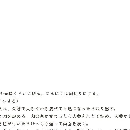
5cm幅くらいに切る。にんにくは輪切りにする。
チンする）
入れ、菜箸で大きくかき混ぜて半熟になったら取り出す。
ラ肉を炒める。肉の色が変わったら人参を加えて炒め、人参が
き色が付いたらひっくり返して両面を焼く。