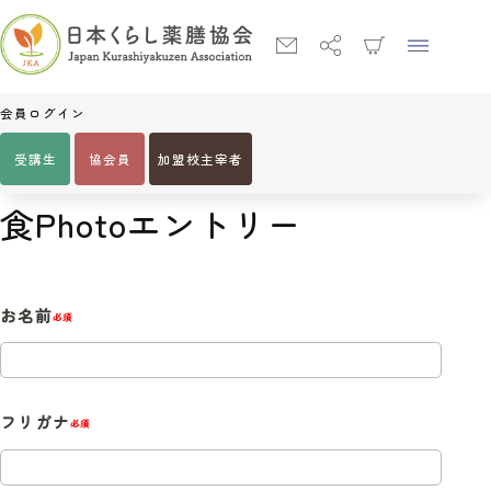
会員ログイン
受講生
協会員
加盟校主宰者
Home
食Photoエントリー
食Photoエントリー
お名前
必須
フリガナ
必須